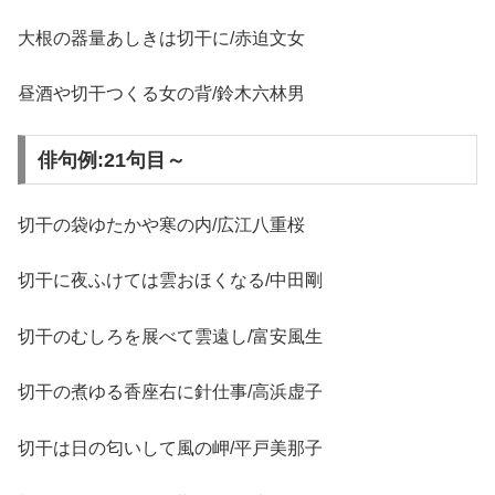
大根の器量あしきは切干に/赤迫文女
昼酒や切干つくる女の背/鈴木六林男
俳句例:21句目～
切干の袋ゆたかや寒の内/広江八重桜
切干に夜ふけては雲おほくなる/中田剛
切干のむしろを展べて雲遠し/富安風生
切干の煮ゆる香座右に針仕事/高浜虚子
切干は日の匂いして風の岬/平戸美那子