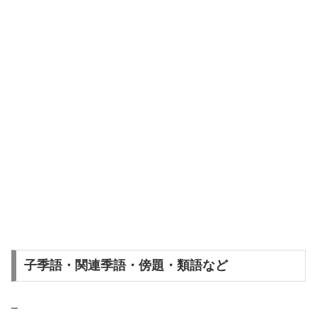
子季語・関連季語・傍題・類語など
–