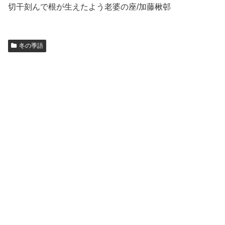
切干刻んで根が生えたよう老婆の座/加藤楸邨
冬の季語