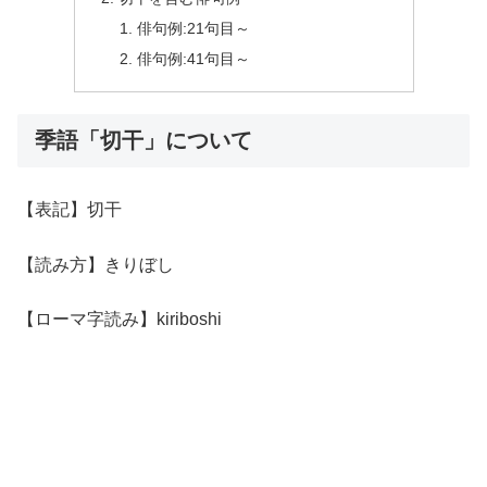
俳句例:21句目～
俳句例:41句目～
季語「切干」について
【表記】切干
【読み方】きりぼし
【ローマ字読み】kiriboshi