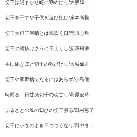
切干は陽まかせ町に勤めけり/大熊輝一
切干を干すや子供を追ひ払ひ/岸本尚毅
切干大根三河晴とは風吹く日/荒川心星
切干の縄抜けさうに干上りし/安澤飛浪
手に痛きほど切干の乾びけり/大城如舟
切干や家郷捨てたるにはあらず/小島健
時雨るゝ日甘藷切干の恋甘し/萩原麦草
ふるさとの風の匂ひの切干煮る/田村恵子
切干に小春のよき日つづくなり/田中冬二