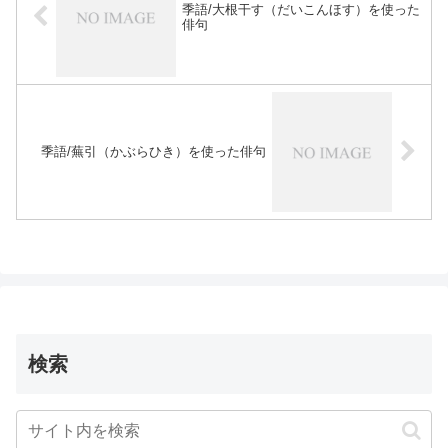
季語/大根干す（だいこんほす）を使った
俳句
季語/蕪引（かぶらひき）を使った俳句
検索