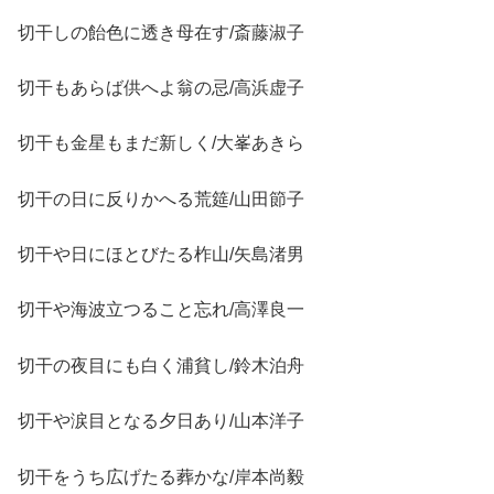
切干しの飴色に透き母在す/斎藤淑子
切干もあらば供へよ翁の忌/高浜虚子
切干も金星もまだ新しく/大峯あきら
切干の日に反りかへる荒筵/山田節子
切干や日にほとびたる柞山/矢島渚男
切干や海波立つること忘れ/高澤良一
切干の夜目にも白く浦貧し/鈴木泊舟
切干や涙目となる夕日あり/山本洋子
切干をうち広げたる葬かな/岸本尚毅