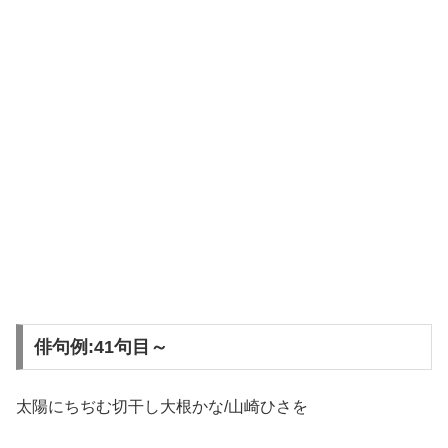
俳句例:41句目～
太陽にちぢむ切干し大根かな/山崎ひさを