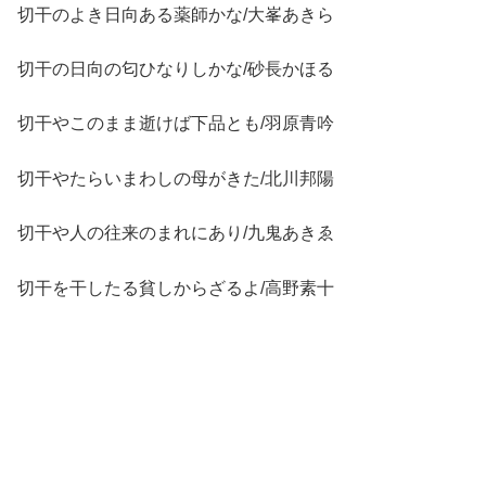
切干のよき日向ある薬師かな/大峯あきら
切干の日向の匂ひなりしかな/砂長かほる
切干やこのまま逝けば下品とも/羽原青吟
切干やたらいまわしの母がきた/北川邦陽
切干や人の往来のまれにあり/九鬼あきゑ
切干を干したる貧しからざるよ/高野素十