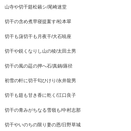
山寺や切干筵松籟シ/尾崎迷堂
切干の含め煮早寝提案す/松本翠
切干も藷切干も月夜干/大石暁座
切干や鋭くなりし山の稜/太田土男
切干の風の莚の押へ石/真鍋/蕗径
初雪の軒に切干匂ひけり/永井龍男
切干も筵も甘き香に乾く/江口良子
切干の青みがちなる雪嶺も/中村志那
切干やいのちの限り妻の恩/日野草城