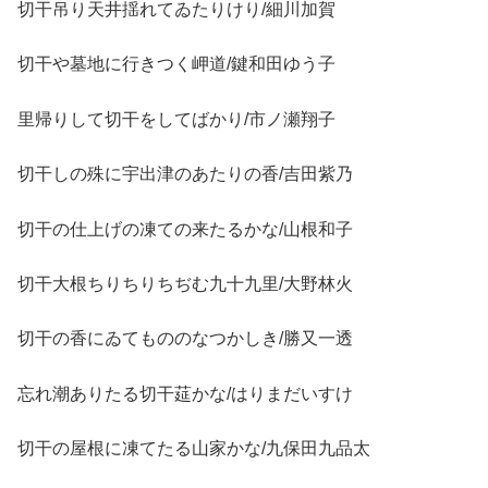
切干吊り天井揺れてゐたりけり/細川加賀
切干や墓地に行きつく岬道/鍵和田ゆう子
里帰りして切干をしてばかり/市ノ瀬翔子
切干しの殊に宇出津のあたりの香/吉田紫乃
切干の仕上げの凍ての来たるかな/山根和子
切干大根ちりちりちぢむ九十九里/大野林火
切干の香にゐてもののなつかしき/勝又一透
忘れ潮ありたる切干莚かな/はりまだいすけ
切干の屋根に凍てたる山家かな/九保田九品太