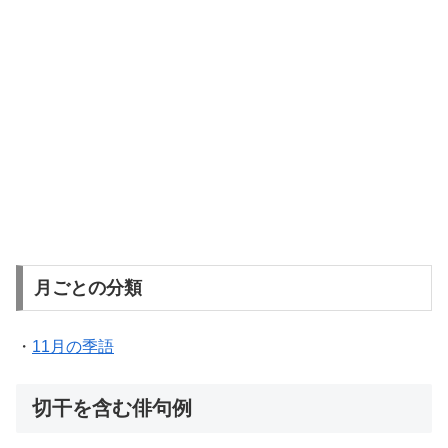
月ごとの分類
・
11月の季語
切干を含む俳句例