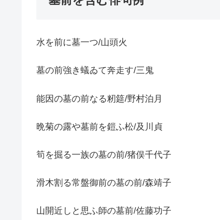
水を前に墓一つ/山頭火
墓の前強き蟻ゐて奔走す/三鬼
能因の墓の前なる籾筵/野村泊月
晩菊の露や墓前を鎧ふ松/及川貞
筍を掘る一族の墓の前/猪俣千代子
滑木割る常盤御前の墓の前/森靖子
山開近しと思ふ師の墓前/佐藤功子