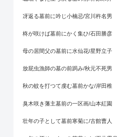
冴返る墓前に吟じ小楠忌/宮川杵名男
柊が咲けば墓前にかく集ひ/石田勝彦
母の居間父の墓前に水仙花/星野立子
放屁虫漁師の墓の前跼み/秋元不死男
秋の蚊を打つて虔む墓前かな/岸田稚
臭木咲き藩主墓前の一区画/山本紅園
壮年の子として墓前寒菊に/古館曹人