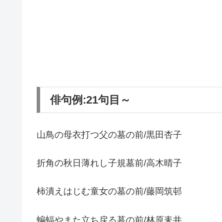
俳句例:21句目～
山鳥の母衣打つ父の墓の前/黒田杏子
折角の秋日薄れし子規墓前/高木晴子
柿潰えはじむ童女の墓の前/藤岡筑邨
蝙蝠やまた立ち戻る墓の前/林原耒井