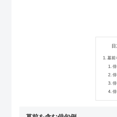
目
墓前
俳
俳
俳
俳
墓前を含む俳句例