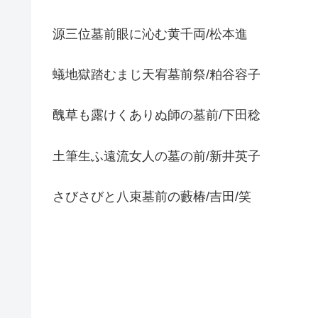
源三位墓前眼に沁む黄千両/松本進
蟻地獄踏むまじ天宥墓前祭/粕谷容子
醜草も露けくありぬ師の墓前/下田稔
土筆生ふ遠流女人の墓の前/新井英子
さびさびと八束墓前の藪椿/吉田/笑