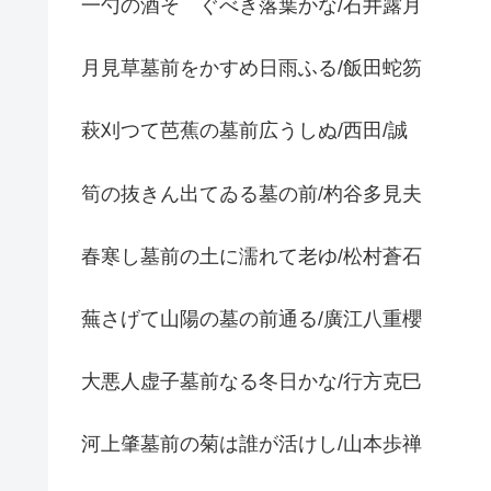
一勺の酒そゝぐべき落葉かな/石井露月
月見草墓前をかすめ日雨ふる/飯田蛇笏
萩刈つて芭蕉の墓前広うしぬ/西田/誠
筍の抜きん出てゐる墓の前/杓谷多見夫
春寒し墓前の土に濡れて老ゆ/松村蒼石
蕪さげて山陽の墓の前通る/廣江八重櫻
大悪人虚子墓前なる冬日かな/行方克巳
河上肇墓前の菊は誰が活けし/山本歩禅