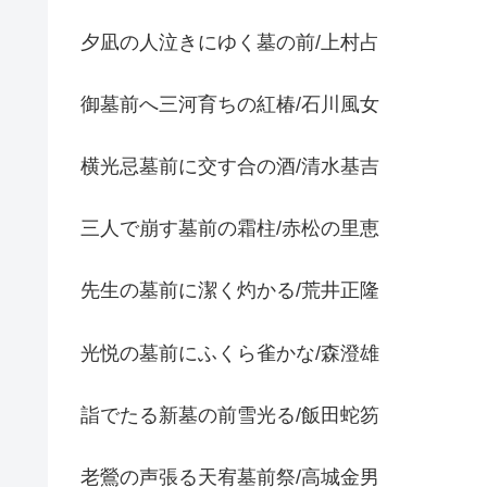
夕凪の人泣きにゆく墓の前/上村占
御墓前へ三河育ちの紅椿/石川風女
横光忌墓前に交す合の酒/清水基吉
三人で崩す墓前の霜柱/赤松の里恵
先生の墓前に潔く灼かる/荒井正隆
光悦の墓前にふくら雀かな/森澄雄
詣でたる新墓の前雪光る/飯田蛇笏
老鶯の声張る天宥墓前祭/高城金男