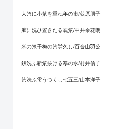
大笊に小笊を重ね年の市/荻原朋子
舷に洗ひ置きたる蜆笊/中井余花朗
米の笊干梅の笊労久し/百合山羽公
銭洗ふ新笊抜ける寒の水/村井信子
笊洗ふ雫うつくし七五三/山本洋子