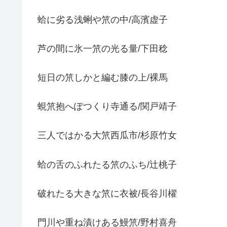
蛤に劣る浅蜊や笊の中/高濱虚子
芦の間に氷一笊の光る量/下田稔
短日の笊しかと編む膝の上/裸馬
蜆笊抱へぽつくり寺通る/関戸靖子
三人ではかる大笊西瓜市/杉原竹女
蛤の舌のふれたる笊のふち/辻桃子
破れたる大きな笊に衣被/長谷川櫂
門川や重ね漬けある鰻笊/野村喜舟