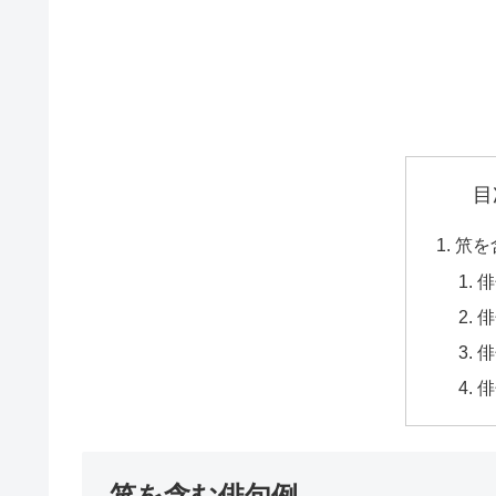
目
笊を
俳
俳
俳
俳
笊を含む俳句例