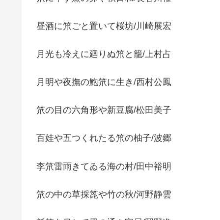
昼酒に笊ごと置いて桜坊/川崎展宏
月光も冷えに廻りぬ笊と籠/上村占
月明や夜撫の鮑笊に生き/西村公鳳
笊の目の六角形や新豆腐/松田美子
百娃や五つくれたる笊の柚子/波郷
李笊雷雨きてゐる海の村/田中裕明
笊の中の草採箆や竹の秋/河野静雲