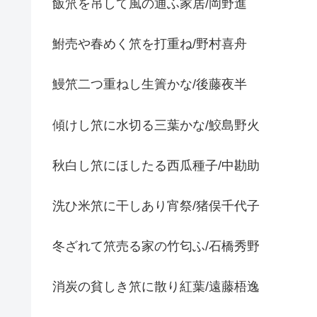
飯笊を吊して風の通ふ家居/岡野進
鮒売や春めく笊を打重ね/野村喜舟
鰻笊二つ重ねし生簀かな/後藤夜半
傾けし笊に水切る三葉かな/鮫島野火
秋白し笊にほしたる西瓜種子/中勘助
洗ひ米笊に干しあり宵祭/猪俣千代子
冬ざれて笊売る家の竹匂ふ/石橋秀野
消炭の貧しき笊に散り紅葉/遠藤梧逸