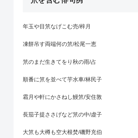
年玉や目笊なげこむ売/梓月
凍餅吊す両端何の笊/松尾一恵
笊のまだ生きてをり秋の雨/占
順番に笊を並べて芋水車/林民子
霜月や軒にかさねし鰻笊/安住敦
長茄子提ささげなど笊の中/虚子
大笊も大樽も空大根焚/磯野充伯