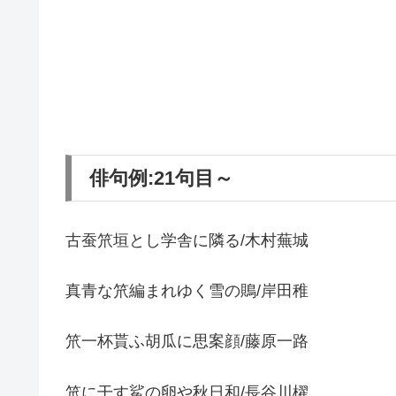
俳句例:21句目～
古蚕笊垣とし学舎に隣る/木村蕪城
真青な笊編まれゆく雪の鵙/岸田稚
笊一杯貰ふ胡瓜に思案顔/藤原一路
笊に干す鯊の卵や秋日和/長谷川櫂