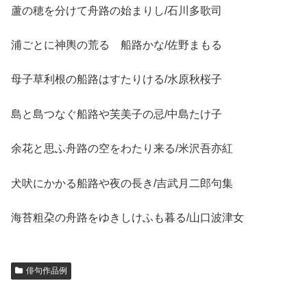
蘆の穂を分けて舟路の始まりし/石川多歌司
浦ごとに神輿の荒るゝ船路かな/佐野まもる
母子草利根の船路はすたりける/水原秋桜子
島と島つなぐ船路や芙美子の忌/中島たけ子
余花と思ふ舟路の空をわたり来る/米沢吾亦紅
犬吠にかかる船路や夜の長き/吉武月二郎句集
海苔粗朶の舟路をゆきしけふも暮る/山口波津女
俳句作品例