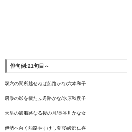
俳句例:21句目～
双六の関所越せねば船路かな/六本和子
唐黍の影を横たふ舟路かな/水原秋櫻子
天皇の御船路なる後の月/長谷川かな女
伊勢へ向く船路やすけし夏霞/綾部仁喜