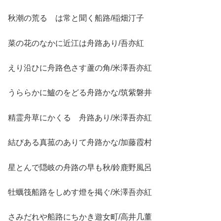
秋潮の荒るゝは常と聞く船路/稲畑汀子
菜の花のなかに近江は舟路あり/吾亦紅
えり沿ひに舟路色さす蘆の角/米澤吾亦紅
うららかに鱸のをどる舟路かな/筑紫磐井
精霊舟草にかくるゝ舟路あり/米澤吾亦紅
結びある真菰のありて舟路かな/加藤霞村
星とんで隠岐の舟路の早も秋/鈴鹿野風呂
牡蠣筏船路をしめす燈を掲ぐ/米澤吾亦紅
さみだれや船路にちかき遊女町/高井几董