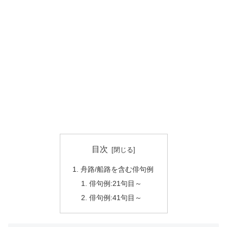
目次
舟路/船路を含む俳句例
俳句例:21句目～
俳句例:41句目～