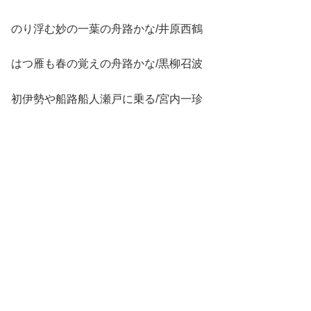
のり浮む妙の一葉の舟路かな/井原西鶴
はつ雁も春の覚えの舟路かな/黒柳召波
初伊勢や船路船人瀬戸に乗る/宮内一珍