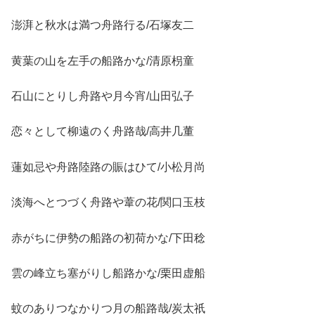
澎湃と秋水は満つ舟路行る/石塚友二
黄葉の山を左手の船路かな/清原枴童
石山にとりし舟路や月今宵/山田弘子
恋々として柳遠のく舟路哉/高井几董
蓮如忌や舟路陸路の賑はひて/小松月尚
淡海へとつづく舟路や葦の花/関口玉枝
赤がちに伊勢の船路の初荷かな/下田稔
雲の峰立ち塞がりし船路かな/栗田虚船
蚊のありつなかりつ月の船路哉/炭太祇