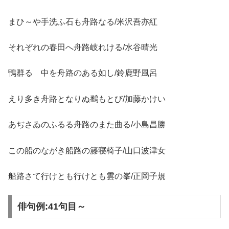
まひ～や手洗ふ石も舟路なる/米沢吾亦紅
それぞれの春田へ舟路岐れける/水谷晴光
鴨群るゝ中を舟路のある如し/鈴鹿野風呂
えり多き舟路となりぬ鷭もとび/加藤かけい
あぢさゐのふるる舟路のまた曲る/小島昌勝
この船のながき船路の籐寝椅子/山口波津女
船路さて行けとも行けとも雲の峯/正岡子規
俳句例:41句目～