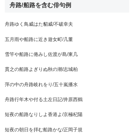
舟路/船路を含む俳句例
舟路ゆく鳥威はた貂威/不破幸夫
五月雨や船路に近き遊女町/几董
雪竿や船路に倦みし佐渡が島/東几
貫之の船路よぎりぬ秋の潮/志城柏
萍の中の舟路岐れをり/五十嵐播水
舟路行年木や付る土左日記/井原西鶴
短夜の船路なりしよ香港よ/京極杞陽
短夜の朝日を拝む船路かな/正岡子規