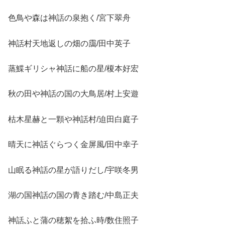
色鳥や森は神話の泉抱く/宮下翠舟
神話村天地返しの畑の靄/田中英子
蒸鰈ギリシャ神話に船の星/榎本好宏
秋の田や神話の国の大鳥居/村上安遊
枯木星赫と一顆や神話村/迫田白庭子
晴天に神話ぐらつく金屏風/田中幸子
山眠る神話の星が語りだし/宇咲冬男
湖の国神話の国の青き踏む/中島正夫
神話ふと蒲の穂絮を拾ふ時/数住照子