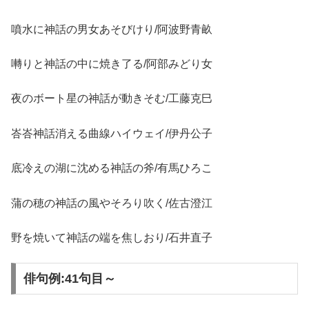
噴水に神話の男女あそびけり/阿波野青畝
囀りと神話の中に焼き了る/阿部みどり女
夜のボート星の神話が動きそむ/工藤克巳
峇峇神話消える曲線ハイウェイ/伊丹公子
底冷えの湖に沈める神話の斧/有馬ひろこ
蒲の穂の神話の風やそろり吹く/佐古澄江
野を焼いて神話の端を焦しおり/石井直子
俳句例:41句目～