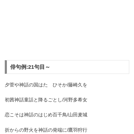
俳句例:21句目～
夕菅や神話の国はたゞひそか/藤崎久を
初茜神話童話と降るごとし/河野多希女
恋こそは神話のはじめ百千鳥/山田麦城
折からの野火を神話の発端に/鷹羽狩行