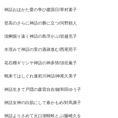
神話おほかた愛の争ひ建国日/草村素子
登高のさらに神話の磐に立つ/河野頼人
浅蜊掘り遠く神話の島浮かぶ/岩越充子
水澄みて神話の里の過疎進む/西尾照子
花石榴ギリシヤ神話の神多情/須佐薫子
鵯来てはしぐれ逢初川神話/神尾久美子
神話生きて戸隠の森雷自在/鍵和田ゆう子
神話女神の白肌にして春かもめ/対馬康子
神話よりさめて火口湖蜻蛉とぶ/藤崎久を