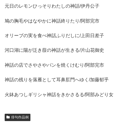
元日のレモンひっそりわたしの神話/伊丹公子
鳩の胸毛やはなやかに神話終りたり/阿部完市
オリーブの実を食べ神話ふりだしに/上田日差子
河口湖に陽が泛き葭の神話が生きる/片山花御史
神話の店でさやさやパンを焼くけむり/阿部完市
神話の残りを落雁として耳鼻肛門へゆく/加藤郁乎
火鉢あつしギリシャ神話をきかさるる/阿部みどり女
俳句作品例