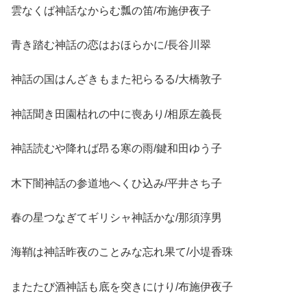
雲なくば神話なからむ瓢の笛/布施伊夜子
青き踏む神話の恋はおほらかに/長谷川翠
神話の国はんざきもまた祀らるる/大橋敦子
神話聞き田園枯れの中に喪あり/相原左義長
神話読むや降れば昂る寒の雨/鍵和田ゆう子
木下闇神話の参道地へくひ込み/平井さち子
春の星つなぎてギリシャ神話かな/那須淳男
海鞘は神話昨夜のことみな忘れ果て/小堤香珠
またたび酒神話も底を突きにけり/布施伊夜子