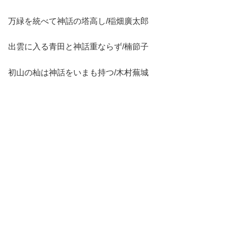
万緑を統べて神話の塔高し/稲畑廣太郎
出雲に入る青田と神話重ならず/楠節子
初山の杣は神話をいまも持つ/木村蕪城