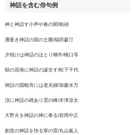
神話を含む俳句例
神と神話す小声や春の闇/柏禎
灘蒼き神話の国の土雛/福田蓼汀
夕焼けは神話のほとり蝸牛/橋口等
額の花海に神話の誕生す/松下千代
神話の国蜆舟には老夫婦/加藤水万
頂に神話の碑あり雲の峰/木津凉太
大野火を神話の神に奉る/岩岡中正
創造の神話を抉る寒の雷/丸山嵐人