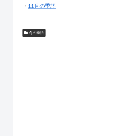
・
11月の季語
冬の季語