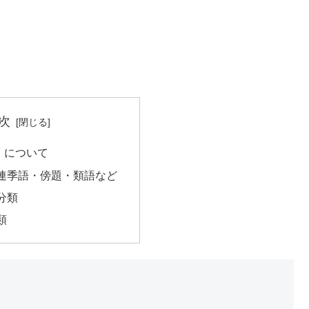
次
」について
連季語・傍題・類語など
分類
類