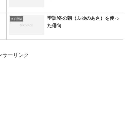
）
季語/冬の朝（ふゆのあさ）を使っ
冬の季語
た俳句
ンサーリンク