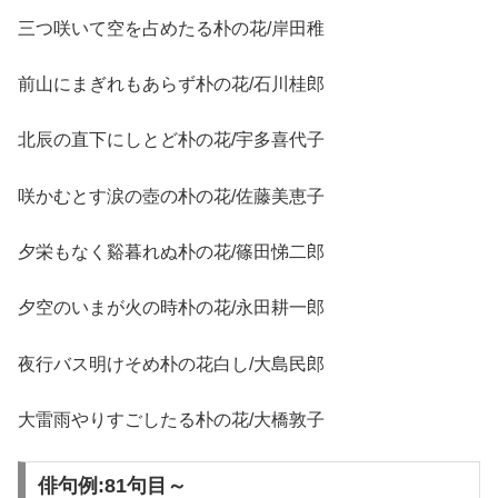
三つ咲いて空を占めたる朴の花/岸田稚
前山にまぎれもあらず朴の花/石川桂郎
北辰の直下にしとど朴の花/宇多喜代子
咲かむとす涙の壺の朴の花/佐藤美恵子
夕栄もなく谿暮れぬ朴の花/篠田悌二郎
夕空のいまが火の時朴の花/永田耕一郎
夜行バス明けそめ朴の花白し/大島民郎
大雷雨やりすごしたる朴の花/大橋敦子
俳句例:81句目～