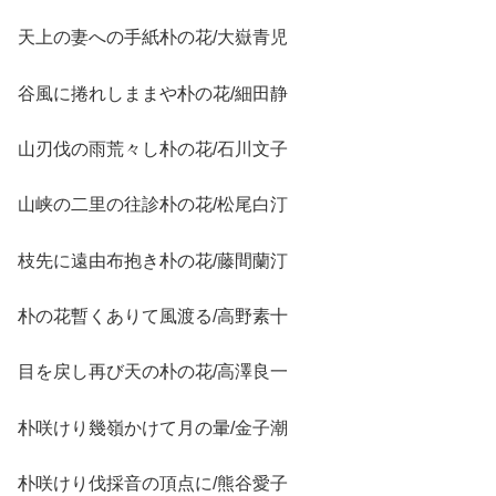
天上の妻への手紙朴の花/大嶽青児
谷風に捲れしままや朴の花/細田静
山刃伐の雨荒々し朴の花/石川文子
山峡の二里の往診朴の花/松尾白汀
枝先に遠由布抱き朴の花/藤間蘭汀
朴の花暫くありて風渡る/高野素十
目を戻し再び天の朴の花/高澤良一
朴咲けり幾嶺かけて月の暈/金子潮
朴咲けり伐採音の頂点に/熊谷愛子