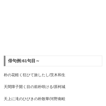
俳句例:61句目～
朴の花軽く狂ひて旅したし/茨木和生
天間障子開く目の前朴咲ける/原柯城
天上に滝のひびきの朴散華/河野南畦