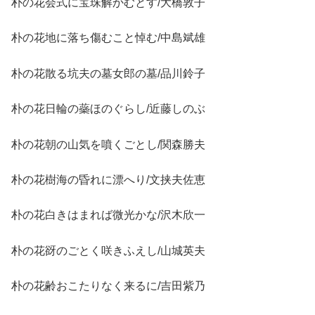
朴の花会式に宝珠解かむとす/大橋敦子
朴の花地に落ち傷むこと悼む/中島斌雄
朴の花散る坑夫の墓女郎の墓/品川鈴子
朴の花日輪の蘂ほのぐらし/近藤しのぶ
朴の花朝の山気を噴くごとし/関森勝夫
朴の花樹海の昏れに漂へり/文挟夫佐恵
朴の花白きはまれば微光かな/沢木欣一
朴の花谺のごとく咲きふえし/山城英夫
朴の花齢おこたりなく来るに/吉田紫乃