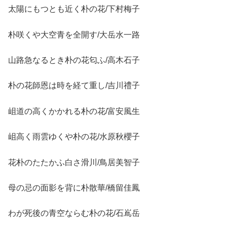
太陽にもつとも近く朴の花/下村梅子
朴咲くや大空青を全開す/大岳水一路
山路急なるとき朴の花匂ふ/高木石子
朴の花師恩は時を経て重し/吉川禮子
岨道の高くかかれる朴の花/富安風生
岨高く雨雲ゆくや朴の花/水原秋櫻子
花朴のたたかふ白さ滑川/鳥居美智子
母の忌の面影を背に朴散華/橋留佳鳳
わが死後の青空ならむ朴の花/石嶌岳