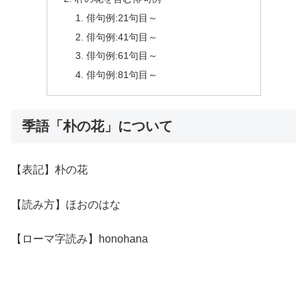
俳句例:21句目～
俳句例:41句目～
俳句例:61句目～
俳句例:81句目～
季語「朴の花」について
【表記】朴の花
【読み方】ほおのはな
【ローマ字読み】honohana