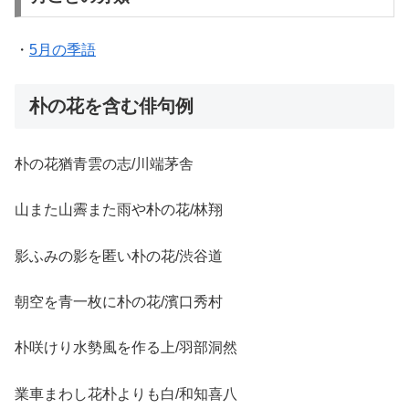
・
5月の季語
朴の花を含む俳句例
朴の花猶青雲の志/川端茅舎
山また山霽また雨や朴の花/林翔
影ふみの影を匿い朴の花/渋谷道
朝空を青一枚に朴の花/濱口秀村
朴咲けり水勢風を作る上/羽部洞然
業車まわし花朴よりも白/和知喜八