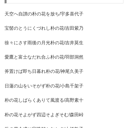
天空へ自讃の朴の花を放ち/宇多喜代子
宝髻のとうにくづれし朴の花/吉田紫乃
徐々にさす雨後の月光朴の花/吉井莫生
愛鷹と富士なだれ合ふ朴の花/羽部洞然
斧置けば即ち日暮れ朴の花/神尾久美子
日蓮の山をいそがず朴の花/小島千架子
朴の花しばらくありて風渡る/高野素十
朴の花そよがず四辺そよぎそむ/森田峠