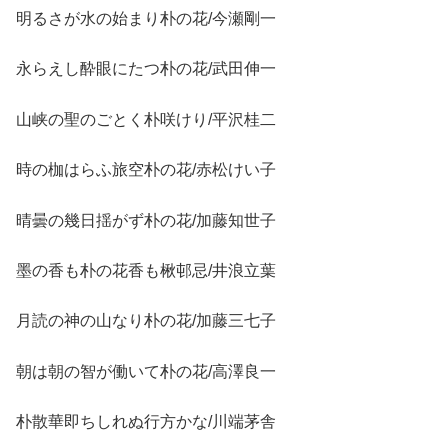
明るさが水の始まり朴の花/今瀬剛一
永らえし酔眼にたつ朴の花/武田伸一
山峡の聖のごとく朴咲けり/平沢桂二
時の枷はらふ旅空朴の花/赤松けい子
晴曇の幾日揺がず朴の花/加藤知世子
墨の香も朴の花香も楸邨忌/井浪立葉
月読の神の山なり朴の花/加藤三七子
朝は朝の智が働いて朴の花/高澤良一
朴散華即ちしれぬ行方かな/川端茅舎