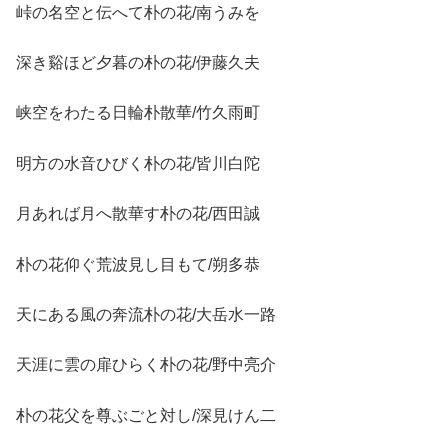
峠の名空と伝へて朴の花/南うみを
深き谿ほど夕暮の朴の花/伊藤久夫
峡空をわたる日輪朴散華/竹久雨町
明方の水音ひびく朴の花/皆川白陀
月あれば月へ散華す朴の花/西田誠
朴の花仰ぐ荒波見し目もて/朔多恭
天にある風の奔流朴の花/大岳水一路
天涯に雲の扉ひらく朴の花/野中亮介
朴の花父を尊ぶごと対し/深見けん二