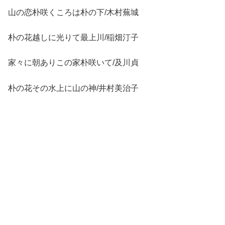
山の恋朴咲くころは朴の下/木村蕪城
朴の花越しに光りて最上川/稲畑汀子
家々に朝ありこの家朴咲いて/及川貞
朴の花その水上に山の神/井村美治子