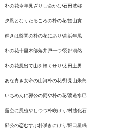
朴の花今年見ざりし命かな/石田波郷
夕風となりたるころの朴の花/飴山實
輝きは谿間の朴の花にあり/高浜年尾
朴の花十里木部落井戸一つ/羽部洞然
朴の花風出て山を軽くせり/太田土男
あな青き女帝の山河朴の花/野見山朱鳥
いちめんに郭公の雨や朴の花/渡邊水巴
谿空に風殖やしつつ朴咲けり/村越化石
郭公の恋むすぶ朴咲きにけり/堀口星眠