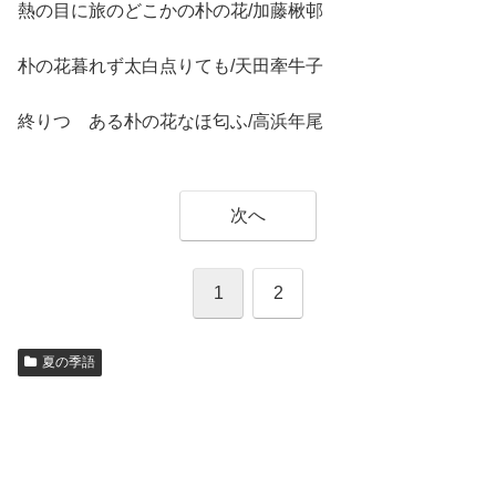
熱の目に旅のどこかの朴の花/加藤楸邨
朴の花暮れず太白点りても/天田牽牛子
終りつゝある朴の花なほ匂ふ/高浜年尾
次へ
1
2
夏の季語