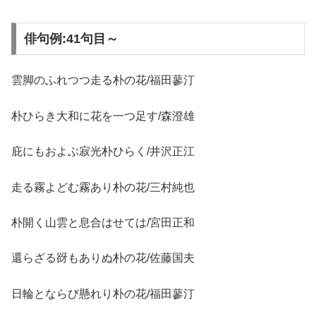
俳句例:41句目～
雲脚のふれつつ走る朴の花/福田蓼汀
朴ひらき大和に花を一つ足す/森澄雄
庇にもおよぶ寂光朴ひらく/井沢正江
走る霧よどむ霧あり朴の花/三村純也
朴開く山雲と息合はせては/宮田正和
還らざる谺もありぬ朴の花/佐藤国夫
日輪とならび懸れり朴の花/福田蓼汀