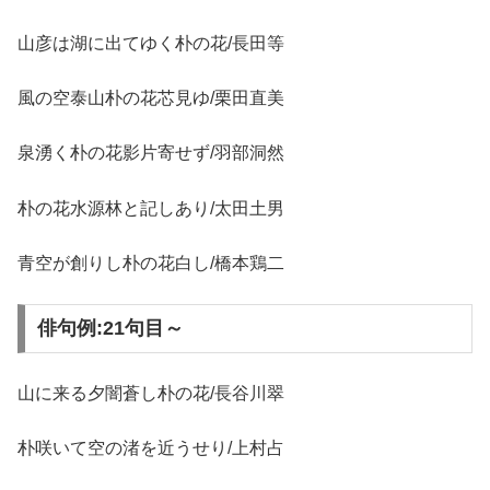
山彦は湖に出てゆく朴の花/長田等
風の空泰山朴の花芯見ゆ/栗田直美
泉湧く朴の花影片寄せず/羽部洞然
朴の花水源林と記しあり/太田土男
青空が創りし朴の花白し/橋本鶏二
俳句例:21句目～
山に来る夕闇蒼し朴の花/長谷川翠
朴咲いて空の渚を近うせり/上村占