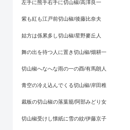
左手に熊手右手に切山椒/高澤良一
紫も紅も江戸前切山椒/後藤比奈夫
姑方は係累多し切山椒/星野麥丘人
舞の出を待つ人に置き切山椒/畑耕一
切山椒へなへな雨の一の酉/有馬朗人
青空の冷え込んでくる切山椒/岸田稚
裁板の切山椒の落葉籠/阿部みどり女
切山椒受けし懐紙に雪の紋/伊藤京子