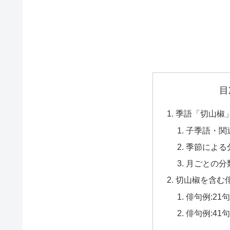
目
季語「切山椒
子季語・関
季節による
月ごとの分
切山椒を含む
俳句例:21
俳句例:41