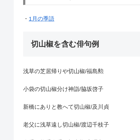
・
1月の季語
切山椒を含む俳句例
浅草の芝居帰りや切山椒/福島勲
小袋の切山椒分け神詣/脇坂啓子
新橋にありと教へて切山椒/及川貞
老父に浅草遠し切山椒/渡辺千枝子