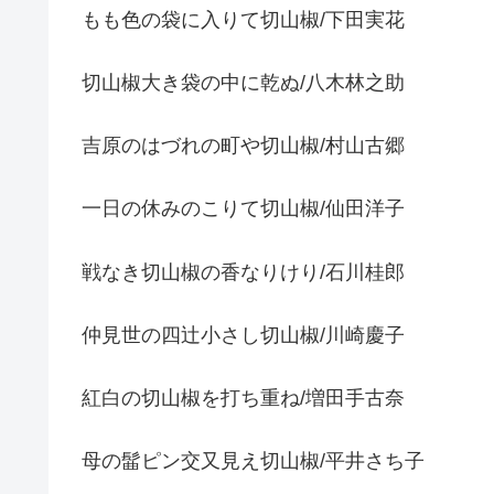
もも色の袋に入りて切山椒/下田実花
切山椒大き袋の中に乾ぬ/八木林之助
吉原のはづれの町や切山椒/村山古郷
一日の休みのこりて切山椒/仙田洋子
戦なき切山椒の香なりけり/石川桂郎
仲見世の四辻小さし切山椒/川崎慶子
紅白の切山椒を打ち重ね/増田手古奈
母の髷ピン交又見え切山椒/平井さち子