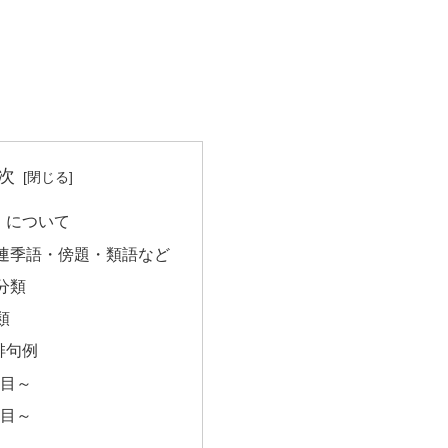
次
」について
連季語・傍題・類語など
分類
類
俳句例
句目～
句目～