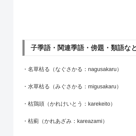
子季語・関連季語・傍題・類語な
・名草枯る（なぐさかる：nagusakaru）
・水草枯る（みぐさかる：migusakaru）
・枯鶏頭（かれけいとう：karekeito）
・枯薊（かれあざみ：kareazami）