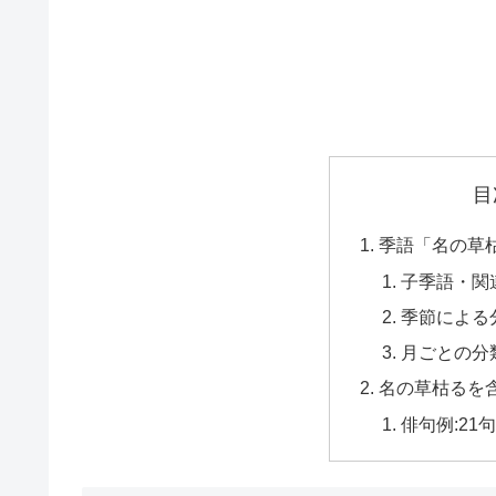
目
季語「名の草
子季語・関
季節による
月ごとの分
名の草枯るを
俳句例:21