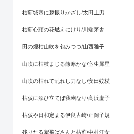
枯薊城塞に棘振りかざし/太田土男
枯薊心頭の花燃えにけり/川端茅舎
田の煙枯山吹を包みつつ/山西雅子
山吹に枯枝まじる餘寒かな/室生犀星
山吹の枯れて乱れし力なし/安田蚊杖
枯荻に添ひ立てば我幽なり/高浜虚子
枯荻や日和定まる伊良古崎/正岡子規
残りたる絮飛ばさんと枯薊/中村汀女