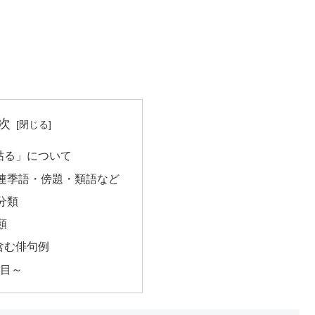
次
枯る」について
連季語・傍題・類語など
分類
類
含む俳句例
句目～