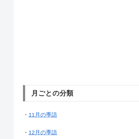
月ごとの分類
・
11月の季語
・
12月の季語