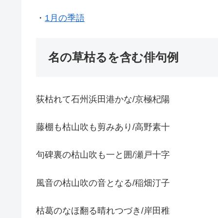
・
1月の季語
名の草枯るを含む俳句例
荻枯れて石州浜田港かな/京極杞陽
藤棚も枯山吹も剪みあり/高野素十
句碑裏の枯山吹も一と囲/瀬戸十字
風音の枯山吹の音となる/稲畑汀子
枯葛のなほ翻る晴れつづき/岸田稚