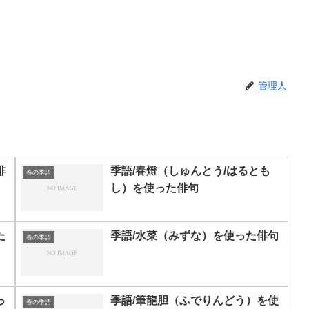
管理人
俳
季語/春燈（しゅんとう/はるとも
春の季語
し）を使った俳句
た
季語/水菜（みずな）を使った俳句
春の季語
っ
季語/筆龍胆（ふでりんどう）を使
春の季語