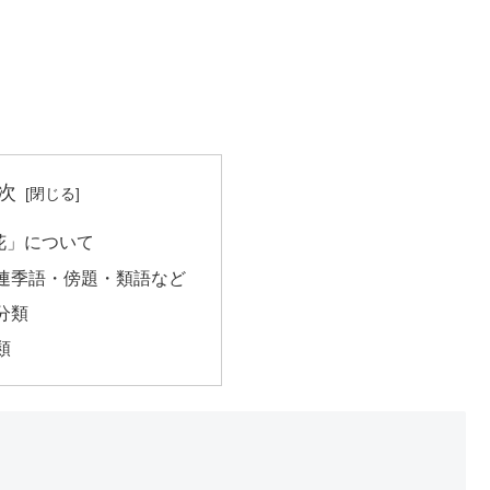
次
花」について
連季語・傍題・類語など
分類
類