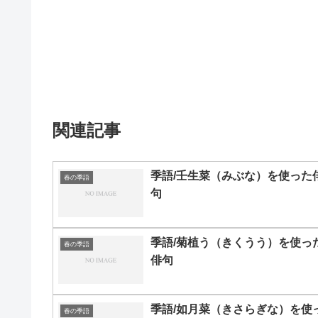
関連記事
季語/壬生菜（みぶな）を使った
春の季語
句
季語/菊植う（きくうう）を使っ
春の季語
俳句
季語/如月菜（きさらぎな）を使
春の季語