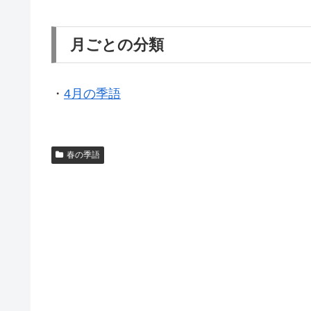
月ごとの分類
・
4月の季語
春の季語