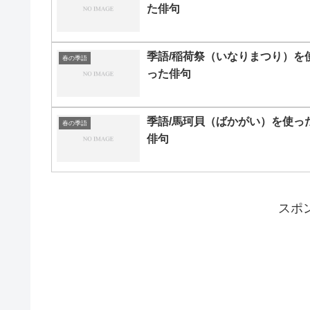
た俳句
季語/稲荷祭（いなりまつり）を
春の季語
った俳句
季語/馬珂貝（ばかがい）を使っ
春の季語
俳句
スポ