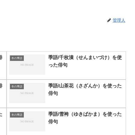
管理人
俳
季語/千枚漬（せんまいづけ）を使
冬の季語
った俳句
俳
季語/山茶花（さざんか）を使った
冬の季語
俳句
た
季語/雪袴（ゆきばかま）を使った
冬の季語
俳句