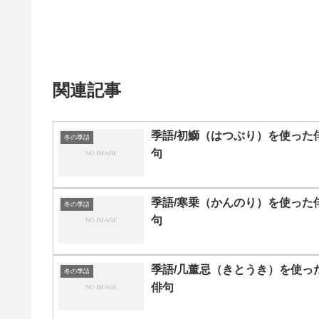
関連記事
季語/初鰤（はつぶり）を使った
冬の季語
句
季語/寒乗（かんのり）を使った
冬の季語
句
季語/几董忌（きとうき）を使っ
冬の季語
俳句