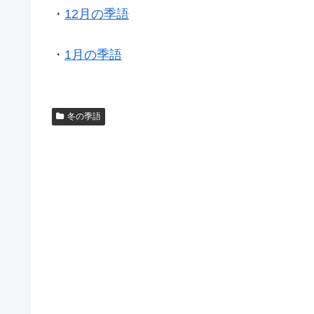
・
12月の季語
・
1月の季語
冬の季語