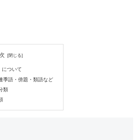
次
」について
連季語・傍題・類語など
分類
類