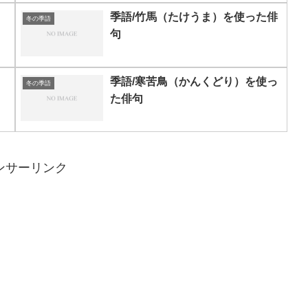
季語/竹馬（たけうま）を使った俳
冬の季語
句
季語/寒苦鳥（かんくどり）を使っ
冬の季語
た俳句
ンサーリンク