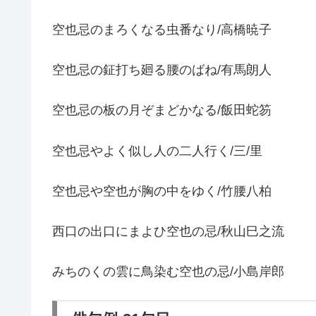
空也忌のまろくなる虫番なり/高橋暁子
空也忌の鉦打ち廻る腰のばね/有馬朗人
空也忌の板の月ぞまどかなる/飯田蛇笏
空也忌やよく似し人の二人行く/三/里
空也忌や空也が胸の中をゆく/竹腰八柏
西口の出口にまよひ空也の忌/秋山巳之流
みちのくの雲に鳥染む空也の忌/小島岸郎