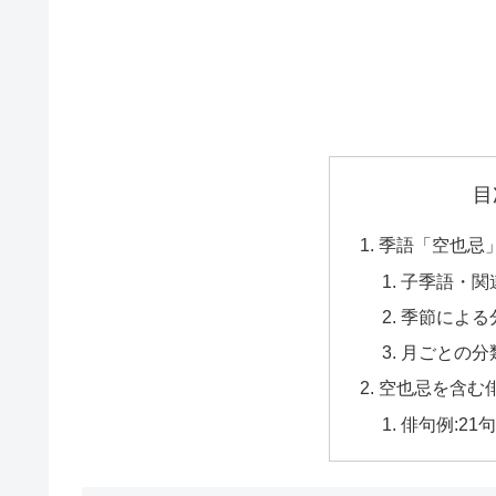
目
季語「空也忌
子季語・関
季節による
月ごとの分
空也忌を含む
俳句例:21