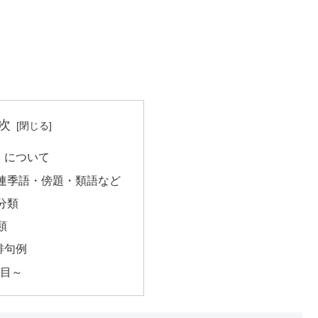
次
」について
連季語・傍題・類語など
分類
類
俳句例
句目～