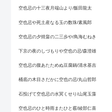
空也忌の十三夜月端山より/飯田龍太
空也忌や死土産なる玉の数珠/素風郎
空也忌の夕焼畠の二三歩や/鳥海むねき
下京の夜のしづもりや空也の忌/森澄雄
空也忌の腹あたためぬ豆腐鍋/清水基吉
桶底の木目さだかに空也の忌/丸山哲郎
石投げて空也忌の水冥くせり/山尾玉藻
空也忌のひと時雨またひと霰/綾部仁喜