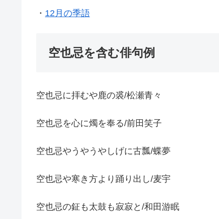
・
12月の季語
空也忌を含む俳句例
空也忌に拝むや鹿の裘/松瀬青々
空也忌を心に燭を奉る/前田笑子
空也忌やうやうやしげに古瓢/蝶夢
空也忌や寒き方より踊り出し/麦宇
空也忌の鉦も太鼓も寂寂と/和田游眠