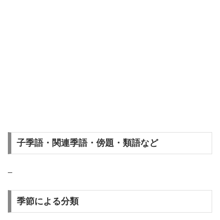
子季語・関連季語・傍題・類語など
–
季節による分類